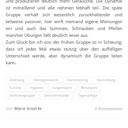
und produzieren deutlich mehr Geräusche. Die Dynamik
ist mitreißend und alle nehmen lebhaft teil. Die späte
Gruppe verhält sich wesentlich zurückhaltender und
teilweise passiver, hier wirft niemand eigene Meinungen
ein und auch das Summen, Schnauben und Pfeifen
mancher Übungen fällt deutlich leiser aus.
Zum Glück bin ich von der frühen Gruppe so in Schwung,
dass ich jedes Mal etwas stutzig über den auffälligen
Unterschied werde, aber dynamisch die Gruppe leiten
kann.
Anleitung
Atemgymnastik
Atemtraining
Atemübung
Corona
Hygiene
Lungensport
Rehasport
Seniorengruppe
Seniorenstunde
Tagespflege
Von
Marie Krüerke
0 Kommentare