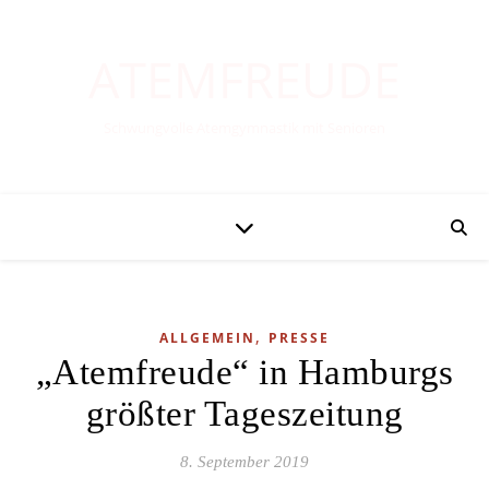
ATEMFREUDE
Schwungvolle Atemgymnastik mit Senioren
,
ALLGEMEIN
PRESSE
„Atemfreude“ in Hamburgs
größter Tageszeitung
8. September 2019