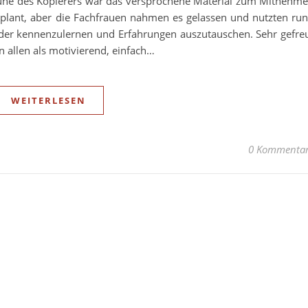
une des Kopierers war das versprochene Material zum Mitnehm
eplant, aber die Fachfrauen nahmen es gelassen und nutzten ru
nder kennenzulernen und Erfahrungen auszutauschen. Sehr gefre
 allen als motivierend, einfach…
WEITERLESEN
0 Kommenta