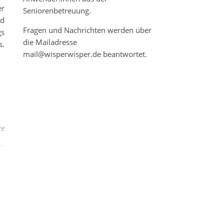
er
Seniorenbetreuung.
nd
Fragen und Nachrichten werden über
gs
die Mailadresse
s.
mail@wisperwisper.de beantwortet.
re