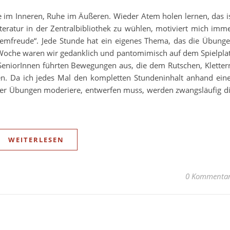
 im Inneren, Ruhe im Äußeren. Wieder Atem holen lernen, das i
teratur in der Zentralbibliothek zu wühlen, motiviert mich imm
emfreude“. Jede Stunde hat ein eigenes Thema, das die Übung
 Woche waren wir gedanklich und pantomimisch auf dem Spielpla
e SeniorInnen führten Bewegungen aus, die dem Rutschen, Kletter
. Da ich jedes Mal den kompletten Stundeninhalt anhand ein
er Übungen moderiere, entwerfen muss, werden zwangsläufig d
WEITERLESEN
0 Kommenta