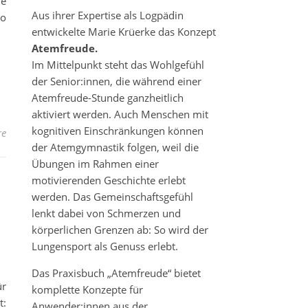
le
Aus ihrer Expertise als Logpädin
to
entwickelte Marie Krüerke das Konzept
Atemfreude.
Im Mittelpunkt steht das Wohlgefühl
der Senior:innen, die während einer
Atemfreude-Stunde ganzheitlich
aktiviert werden. Auch Menschen mit
kognitiven Einschränkungen können
re
der Atemgymnastik folgen, weil die
Übungen im Rahmen einer
motivierenden Geschichte erlebt
werden. Das Gemeinschaftsgefühl
lenkt dabei von Schmerzen und
körperlichen Grenzen ab: So wird der
Lungensport als Genuss erlebt.
Das Praxisbuch „Atemfreude“ bietet
ür
komplette Konzepte für
t:
Anwender:innen aus der